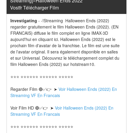
Streaming]»Halloween Ends 2022 
Vostfr Télécharger Film
Investigating
-
-!Streaming  Halloween Ends (2022) 
regarder gratuitement le film Halloween Ends (2022). (EN 
FRANCAIS) diffuse le film complet en ligne IMAX-3D 
aujourd'hui en cliquant ici. Halloween Ends (2022) est le 
prochain film d'avatar de la franchise. Le film est une suite 
de l'avatar original. Il sera également disponible en salles 
et sur Universal. Découvrez le téléchargement complet du 
film Halloween Ends (2022) sur hotstream10.
⭐⭐⭐ ⭐⭐⭐⭐⭐⭐ ⭐⭐⭐⭐⭐⭐ ⭐⭐⭐⭐⭐
Regarder Film 🔴✅👉  ➤ 
Voir Halloween Ends (2022) En 
Streaming VF En Francais
Voir Film HD 🔴✅👉  ➤ 
Voir Halloween Ends (2022) En 
Streaming VF En Francais 
⭐⭐⭐ ⭐⭐⭐⭐⭐⭐ ⭐⭐⭐⭐⭐⭐ ⭐⭐⭐⭐⭐