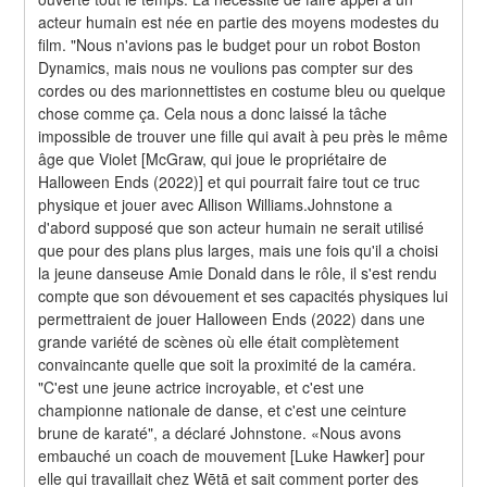
acteur humain est née en partie des moyens modestes du 
film. "Nous n'avions pas le budget pour un robot Boston 
Dynamics, mais nous ne voulions pas compter sur des 
cordes ou des marionnettistes en costume bleu ou quelque 
chose comme ça. Cela nous a donc laissé la tâche 
impossible de trouver une fille qui avait à peu près le même 
âge que Violet [McGraw, qui joue le propriétaire de 
Halloween Ends (2022)] et qui pourrait faire tout ce truc 
physique et jouer avec Allison Williams.Johnstone a 
d'abord supposé que son acteur humain ne serait utilisé 
que pour des plans plus larges, mais une fois qu'il a choisi 
la jeune danseuse Amie Donald dans le rôle, il s'est rendu 
compte que son dévouement et ses capacités physiques lui 
permettraient de jouer Halloween Ends (2022) dans une 
grande variété de scènes où elle était complètement 
convaincante quelle que soit la proximité de la caméra. 
"C'est une jeune actrice incroyable, et c'est une 
championne nationale de danse, et c'est une ceinture 
brune de karaté", a déclaré Johnstone. «Nous avons 
embauché un coach de mouvement [Luke Hawker] pour 
elle qui travaillait chez Wētā et sait comment porter des 