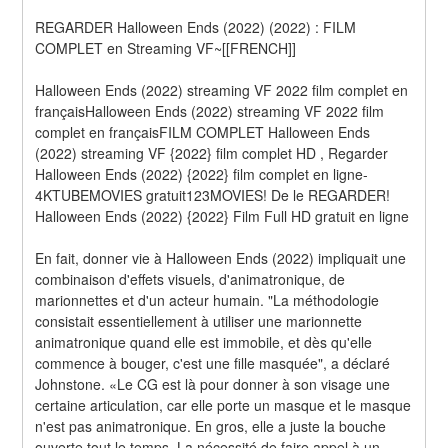
REGARDER Halloween Ends (2022) (2022) : FILM 
COMPLET en Streaming VF~[[FRENCH]]
Halloween Ends (2022) streaming VF 2022 film complet en 
françaisHalloween Ends (2022) streaming VF 2022 film 
complet en françaisFILM COMPLET Halloween Ends 
(2022) streaming VF {2022} film complet HD , Regarder 
Halloween Ends (2022) {2022} film complet en ligne-
4KTUBEMOVIES gratuit123MOVIES! De le REGARDER! 
Halloween Ends (2022) {2022} Film Full HD gratuit en ligne
En fait, donner vie à Halloween Ends (2022) impliquait une 
combinaison d'effets visuels, d'animatronique, de 
marionnettes et d'un acteur humain. "La méthodologie 
consistait essentiellement à utiliser une marionnette 
animatronique quand elle est immobile, et dès qu'elle 
commence à bouger, c'est une fille masquée", a déclaré 
Johnstone. «Le CG est là pour donner à son visage une 
certaine articulation, car elle porte un masque et le masque 
n'est pas animatronique. En gros, elle a juste la bouche 
ouverte tout le temps. La nécessité de faire appel à un 